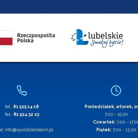
tel.:
81 525 14 18
Poniedziałek, wtorek, ś
fax.:
81 524 32 23
7.00 - 15.00
Czwartek:
7.00 - 17.0
il:
info@spoldzielnialsm.pl
Piątek:
7.00 - 13.00