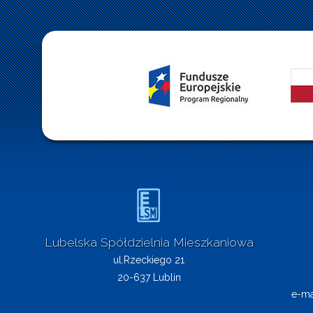
Lubelska Spółdzielnia Mieszkaniowa
ul.Rzeckiego 21
20-637 Lublin
e-ma