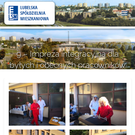
Lubelska
Spółdzielnia
Mieszkaniowa
9 – Impreza integracyjna dla
byłych i obecnych pracowników
administracji – Pożegnanie Lata.