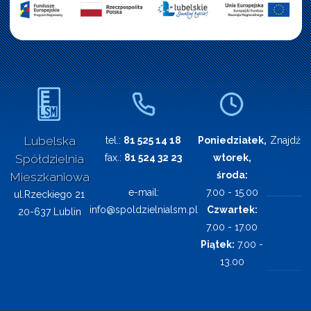
Lubelska
tel.:
81 525 14 18
Poniedziałek,
Znajdź n
Spółdzielnia
fax.:
81 524 32 23
wtorek,
środa:
Mieszkaniowa
e-mail:
7.00 - 15.00
ul.Rzeckiego 21
info@spoldzielnialsm.pl
Czwartek:
20-637 Lublin
7.00 - 17.00
Piątek:
7.00 -
13.00