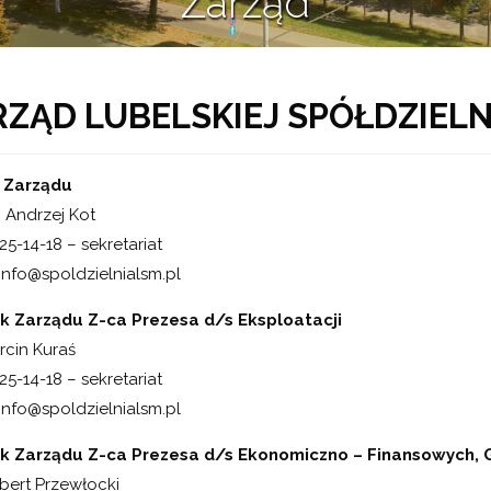
Zarząd
RZĄD LUBELSKIEJ SPÓŁDZIEL
 Zarządu
. Andrzej Kot
525-14-18 – sekretariat
info@spoldzielnialsm.pl
k Zarządu Z-ca Prezesa d/s Eksploatacji
cin Kuraś
525-14-18 – sekretariat
info@spoldzielnialsm.pl
k Zarządu Z-ca Prezesa d/s Ekonomiczno – Finansowych,
bert Przewłocki