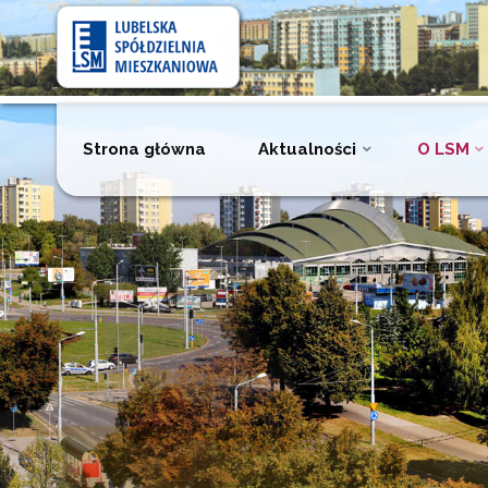
Lubelska
Spółdzielnia
Mieszkaniowa
Przejdź
Strona główna
Aktualności
O LSM
do
treści