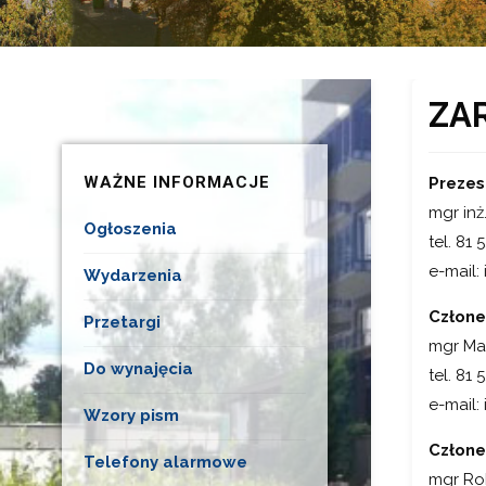
ZA
WAŻNE INFORMACJE
Prezes
mgr inż
Ogłoszenia
tel. 81 
e-mail:
Wydarzenia
Człone
Przetargi
mgr Mar
Do wynajęcia
tel. 81 
e-mail:
Wzory pism
Człone
Telefony alarmowe
mgr Ro