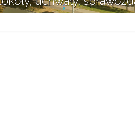
tokoły, uchwały, sprawozd