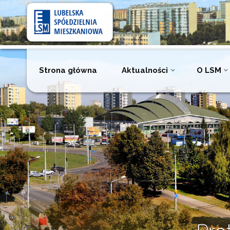
Lubelska
Spółdzielnia
Mieszkaniowa
Przejdź
Strona główna
Aktualności
O LSM
do
treści