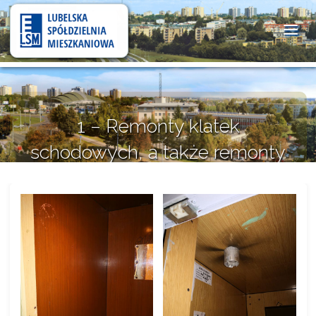
Lubelska
Spółdzielnia
Mieszkaniowa
1 – Remonty klatek
schodowych, a także remonty
dźwigów na budynkach
wysokich.