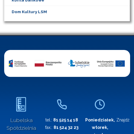
Konta bankowe
Dom Kultury LSM
Lubelska
tel.:
81 525 14 18
Poniedziałek,
Znajdź n
Spółdzielnia
fax.:
81 524 32 23
wtorek,