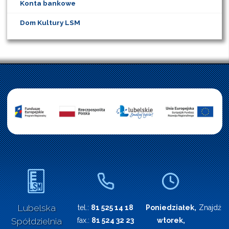
Konta bankowe
Dom Kultury LSM
Lubelska
tel.:
81 525 14 18
Poniedziałek,
Znajdź n
Spółdzielnia
fax.:
81 524 32 23
wtorek,