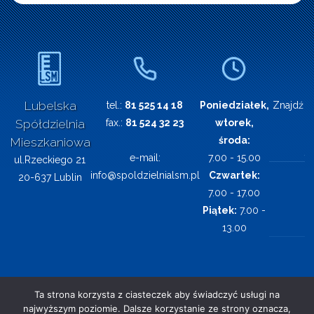
Lubelska
tel.:
81 525 14 18
Poniedziałek,
Znajdź n
Spółdzielnia
fax.:
81 524 32 23
wtorek,
środa:
Mieszkaniowa
e-mail:
7.00 - 15.00
ul.Rzeckiego 21
info@spoldzielnialsm.pl
Czwartek:
20-637 Lublin
7.00 - 17.00
Piątek:
7.00 -
13.00
Ta strona korzysta z ciasteczek aby świadczyć usługi na
najwyższym poziomie. Dalsze korzystanie ze strony oznacza,