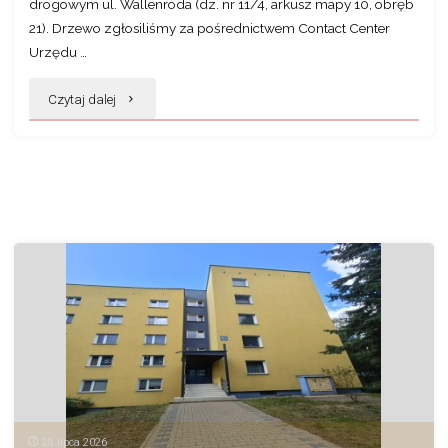
drogowym ul. Wallenroda (dz. nr 11/4, arkusz mapy 10, obręb
21). Drzewo zgłosiliśmy za pośrednictwem Contact Center
Urzędu …
"Sucha
Czytaj dalej
brzoza
przy
ul. K.
Wallenroda"
28 lipca 2026