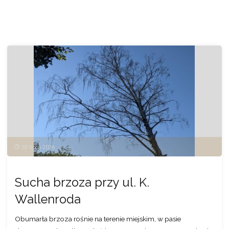
zewnętrzną
przy
ul. Jana
Sawy
3"
28 lipca 2026
Sucha brzoza przy ul. K.
Wallenroda
Obumarła brzoza rośnie na terenie miejskim, w pasie