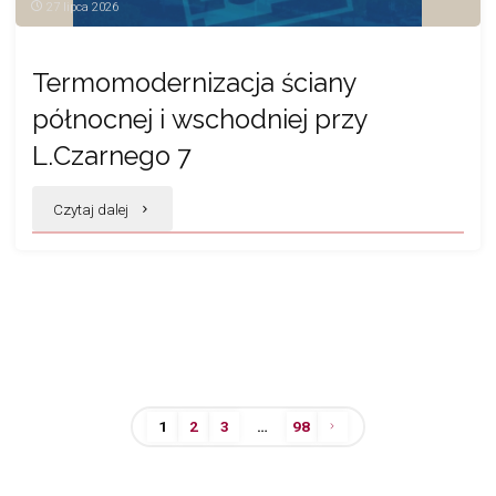
27 lipca 2026
Termomodernizacja ściany
północnej i wschodniej przy
L.Czarnego 7
"Termomodernizacja
Czytaj dalej
ściany
północnej
i wschodniej
przy
1
2
3
…
98
L.Czarnego
Stronicowanie
7"