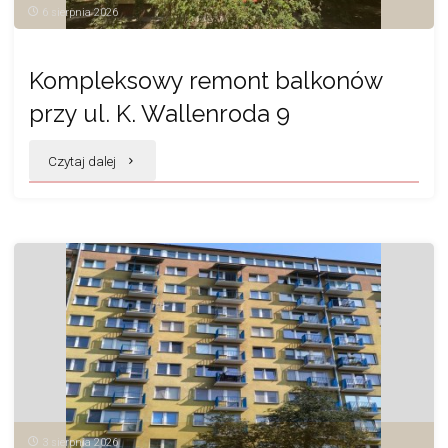
6 sierpnia 2026
Kompleksowy remont balkonów
przy ul. K. Wallenroda 9
"Kompleksowy
Czytaj dalej
remont
balkonów
przy
ul. K.
Wallenroda
9"
3 sierpnia 2026