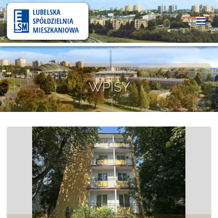
Lubelska
Spółdzielnia
Mieszkaniowa
WPISY