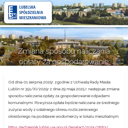
Lubelska
Spółdzielnia
Mieszkaniowa
Zmiana sposobu naliczania
opłaty za gospodarowanie
odpadami komunalnymi
Od dnia 01 sierpnia 2025r. zgodnie z Uchwałą Rady Miasta
26 czerwca 2025
Lublin nr 351/XI/2025r z dnia 29 maja 2025 r. następuje zmiana
sposobu naliczania opłaty za gospodarowanie odpadami
komunalnymi. Powyższa opłata będzie naliczana ze średniego
zużycia wody z ostatniego okresu rozliczeniowego
określonego na podstawie wodomierzy w lokalu mieszkalnym.
https://edziennik.lublin.uw.gov.pl/legalact/2025/2883/