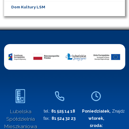
Dom Kultury LSM
Lubelska
tel.:
81 525 14 18
Poniedziałek,
Znajdź n
Spółdzielnia
fax.:
81 524 32 23
wtorek,
środa:
Mieszkaniowa