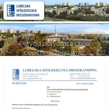
Lubelska
Spółdzielnia
Mieszkaniowa
Petycja dotycząca bonu
ciepłowniczego wraz
z odpowiedzią z Ministerstwa
Energii
10 listopada 2025