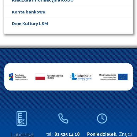
Klauzula informacyjna RODO
Konta bankowe
Dom Kultury LSM
Lubelska
tel.:
81 525 14 18
Poniedziałek,
Znajdź n