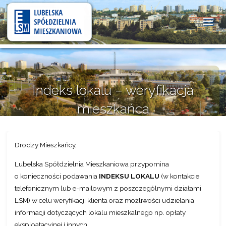
Lubelska
Spółdzielnia
Mieszkaniowa
Indeks lokalu – weryfikacja
mieszkańca
19 sierpnia 2025
Drodzy Mieszkańcy,
Lubelska Spółdzielnia Mieszkaniowa przypomina
o konieczności podawania
INDEKSU LOKALU
(w kontakcie
telefonicznym lub e-mailowym z poszczególnymi działami
LSM) w celu weryfikacji klienta oraz możliwości udzielania
informacji dotyczących lokalu mieszkalnego np. opłaty
eksploatacyjnej i innych.