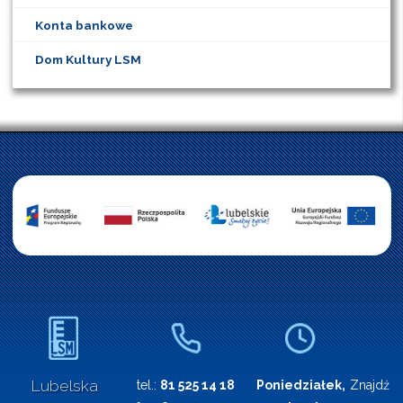
Konta bankowe
Dom Kultury LSM
Lubelska
tel.:
81 525 14 18
Poniedziałek,
Znajdź n