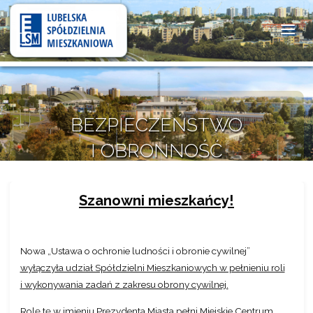
Lubelska
Spółdzielnia
Mieszkaniowa
BEZPIECZEŃSTWO
I OBRONNOŚĆ
30 września 2025
Szanowni mieszkańcy!
Nowa „Ustawa o ochronie ludności i obronie cywilnej”
wyłączyła udział Spółdzielni Mieszkaniowych w pełnieniu roli
i wykonywania zadań z zakresu obrony cywilnej.
Rolę tę w imieniu Prezydenta Miasta pełni
Miejskie Centrum