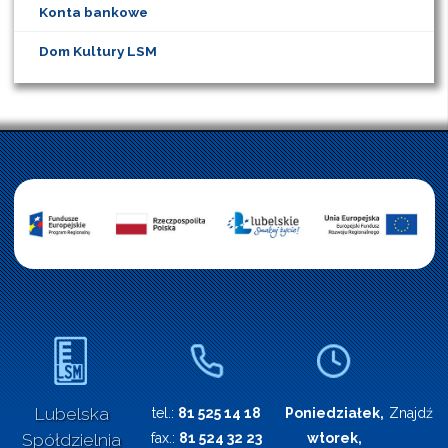
Konta bankowe
Dom Kultury LSM
Lubelska
tel.:
81 525 14 18
Poniedziałek,
Znajdź n
Spółdzielnia
fax.:
81 524 32 23
wtorek,