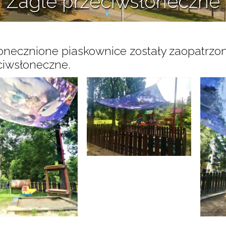
Żagle przeciwsłoneczne
23 lipca 2021
onecznione piaskownice zostały zaopatrzo
ciwsłoneczne.