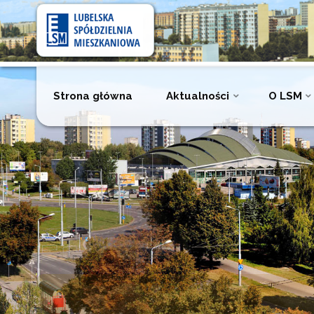
Lubelska
Spółdzielnia
Mieszkaniowa
Przejdź
Strona główna
Aktualności
O LSM
do
treści