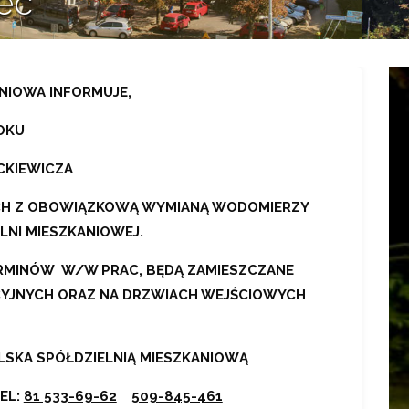
ec
NIOWA INFORMUJE,
OKU
ICKIEWICZA
CH Z OBOWIĄZKOWĄ WYMIANĄ WODOMIERZY
LNI MIESZKANIOWEJ.
RMINÓW W/W PRAC, BĘDĄ ZAMIESZCZANE
YJNYCH ORAZ NA DRZWIACH WEJŚCIOWYCH
LSKA SPÓŁDZIELNIĄ MIESZKANIOWĄ
EL:
81 533-69-62
509-845-461