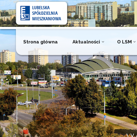
Lubelska
Spółdzielnia
Mieszkaniowa
Przejdź
Strona główna
Aktualności
O LSM
do
treści