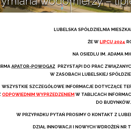
ymiana wodomierzy – lipi
12 lipca 2024
LUBELSKA SPÓŁDZIELNIA MIESZKA
ŻE W
LIPCU 2024
R
NA OSIEDLU IM. ADAMA M
IRMA
APATOR-POWOGAZ
PRZYSTĄPI DO PRAC ZWIĄZANY
W ZASOBACH LUBELSKIEJ SPÓŁDZIE
WSZYSTKIE SZCZEGÓŁOWE INFORMACJE DOTYCZĄCE TE
Z
ODPOWIEDNIM WYPRZEDZENIEM
W TABLICACH INFORMAC
DO BUDYNKÓW.
W PRZYPADKU PYTAŃ PROSIMY O KONTAKT Z LUBE
DZIAŁ INNOWACJI I NOWYCH WDROŻEŃ NR T