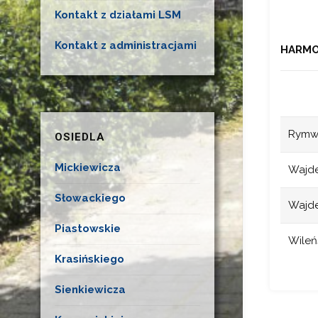
Kontakt z działami LSM
Kontakt z administracjami
HARMO
Rymwi
OSIEDLA
Mickiewicza
Wajdel
Słowackiego
Wajdel
Piastowskie
Wileńs
Krasińskiego
Sienkiewicza