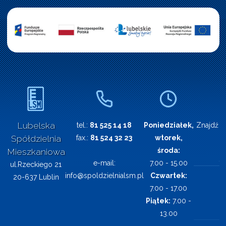
Lubelska
tel.:
81 525 14 18
Poniedziałek,
Znajdź n
Spółdzielnia
fax.:
81 524 32 23
wtorek,
środa:
Mieszkaniowa
e-mail:
7.00 - 15.00
ul.Rzeckiego 21
info@spoldzielnialsm.pl
Czwartek:
20-637 Lublin
7.00 - 17.00
Piątek:
7.00 -
13.00