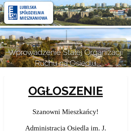
Lubelska
Spółdzielnia
Mieszkaniowa
Wprowadzenie Stałej Organizacji
Ruchu na Osiedlu
im. J.Słowackiego
26 maja 2026
OGŁOSZENIE
Szanowni Mieszkańcy!
Administracja Osiedla im. J.