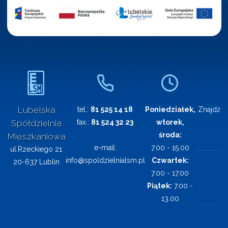
Lubelska
tel.:
81 525 14 18
Poniedziałek,
Znajdź n
Spółdzielnia
fax.:
81 524 32 23
wtorek,
środa:
Mieszkaniowa
e-mail:
7.00 - 15.00
ul.Rzeckiego 21
info@spoldzielnialsm.pl
Czwartek:
20-637 Lublin
7.00 - 17.00
Piątek:
7.00 -
13.00