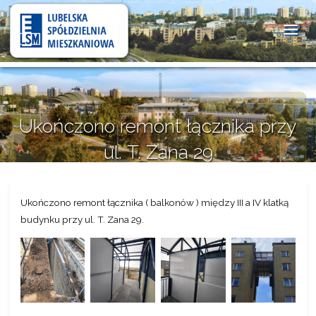
Lubelska
Spółdzielnia
Mieszkaniowa
Ukończono remont łącznika przy
ul. T. Zana 29
30 października 2025
Ukończono remont łącznika ( balkonów ) między III a IV klatką
budynku przy ul. T. Zana 29.