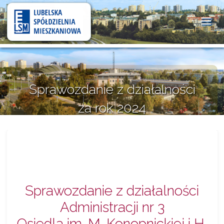
Lubelska
Spółdzielnia
Mieszkaniowa
Sprawozdanie z działalności
za rok 2024
2 maja 2025
Sprawozdanie z działalności
Administracji nr 3
Osiedla im. M. Konopnickiej i H.