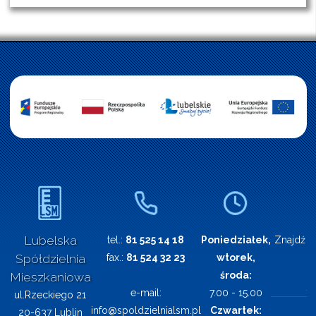
Lubelska
tel.:
81 525 14 18
Poniedziałek,
Znajdź n
Spółdzielnia
fax.:
81 524 32 23
wtorek,
środa:
Mieszkaniowa
e-mail:
7.00 - 15.00
ul.Rzeckiego 21
info@spoldzielnialsm.pl
Czwartek:
20-637 Lublin