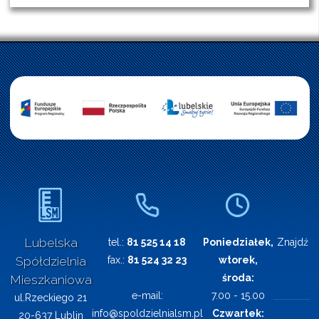
Lubelska
tel.:
81 525 14 18
Poniedziałek,
Znajdź n
Spółdzielnia
fax.:
81 524 32 23
wtorek,
środa:
Mieszkaniowa
e-mail:
7.00 - 15.00
ul.Rzeckiego 21
info@spoldzielnialsm.pl
Czwartek:
20-637 Lublin