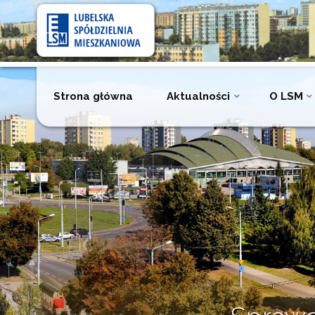
Lubelska
Spółdzielnia
Mieszkaniowa
Przejdź
Strona główna
Aktualności
O LSM
do
treści