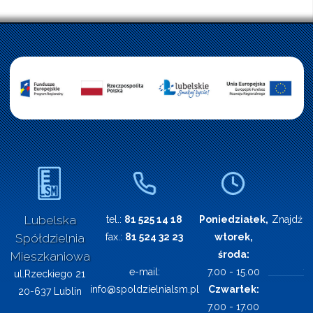
Lubelska
tel.:
81 525 14 18
Poniedziałek,
Znajdź n
Spółdzielnia
fax.:
81 524 32 23
wtorek,
środa:
Mieszkaniowa
e-mail:
7.00 - 15.00
ul.Rzeckiego 21
info@spoldzielnialsm.pl
Czwartek:
20-637 Lublin
7.00 - 17.00