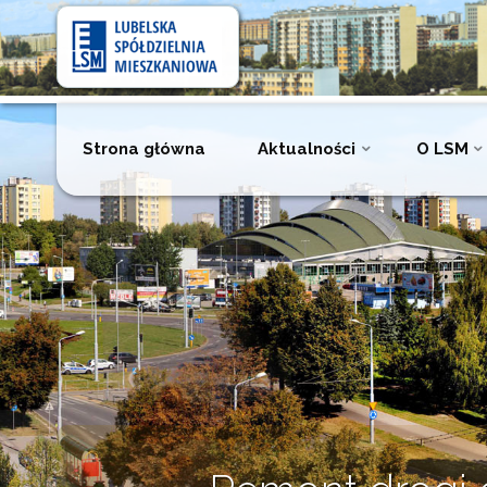
Lubelska
Spółdzielnia
Mieszkaniowa
Przejdź
Strona główna
Aktualności
O LSM
do
treści