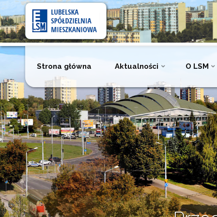
Lubelska
Spółdzielnia
Mieszkaniowa
Przejdź
Strona główna
Aktualności
O LSM
do
treści