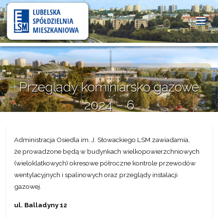
Lubelska
Spółdzielnia
Mieszkaniowa
Przeglądy kominiarsko gazowe
2024 – 6
15 października 2024
Administracja Osiedla im. J. Słowackiego LSM zawiadamia,
że prowadzone będą w budynkach wielkopowierzchniowych
(wieloklatkowych) okresowe półroczne kontrole przewodów
wentylacyjnych i spalinowych oraz przeglądy instalacji
gazowej.
ul. Balladyny 12