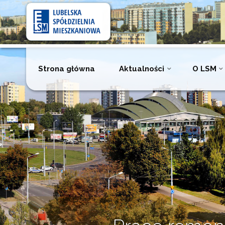
Lubelska
Spółdzielnia
Mieszkaniowa
Przejdź
Strona główna
Aktualności
O LSM
do
treści