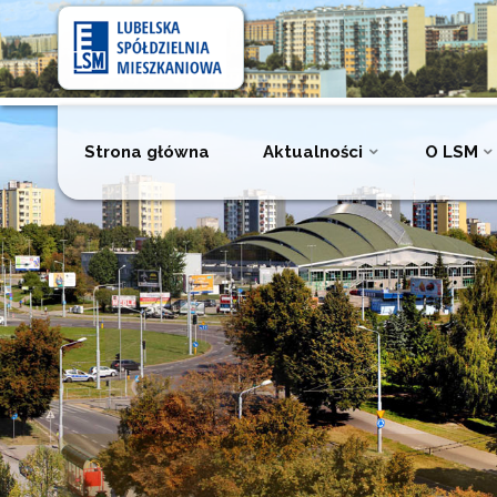
Lubelska
Spółdzielnia
Mieszkaniowa
Przejdź
Strona główna
Aktualności
O LSM
do
treści