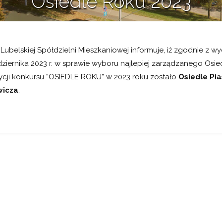
Osiedle Roku 2023
6 listopada 2023
Lubelskiej Spółdzielni Mieszkaniowej informuje, iż zgodnie z 
ziernika 2023 r. w sprawie wyboru najlepiej zarządzanego Osie
ycji konkursu ”OSIEDLE ROKU” w 2023 roku zostało
Osiedle Pi
wicza
.