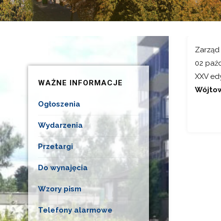
Zarząd 
02 paźd
XXV ed
WAŻNE INFORMACJE
Wójto
Ogłoszenia
Wydarzenia
Przetargi
Do wynajęcia
Wzory pism
Telefony alarmowe