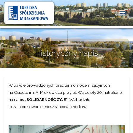
Lubelska
Spółdzielnia
Mieszkaniowa
Historyczny napis
11 sierpnia 2022
W trakcie prowadzonych prac termomodernizacyjnych
na Osiedlu im. A. Mickiewicza przy ul. Wajdeloty 20, natrafiono
na napis
„SOLIDARNOŚĆ ŻYJE”
. Wzbudziło
to zainteresowanie mieszkańców i mediów.