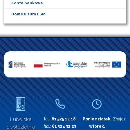
Konta bankowe
Dom Kultury LSM
Lubelska
tel.:
81 525 14 18
Poniedziałek,
Znajdź n
Spółdzielnia
fax.:
81 524 32 23
wtorek,