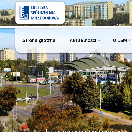
Lubelska
Spółdzielnia
Mieszkaniowa
Przejdź
Strona główna
Aktualności
O LSM
do
treści