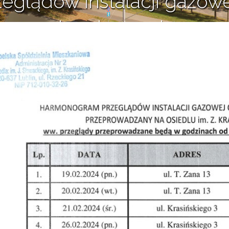
glądów instalacji gazow
kominowych
16 lutego 2024